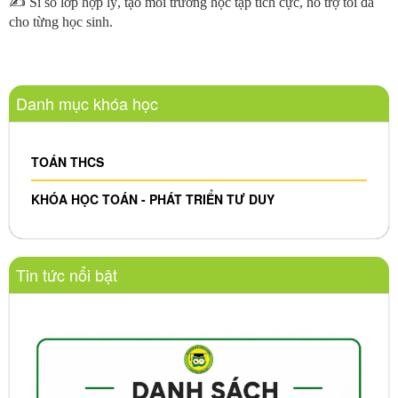
✍ Sĩ số lớp hợp lý, tạo môi trường học tập tích cực, hỗ trợ tối đa
cho từng học sinh.
Danh mục khóa học
TOÁN THCS
KHÓA HỌC TOÁN - PHÁT TRIỂN TƯ DUY
Tin tức nổi bật