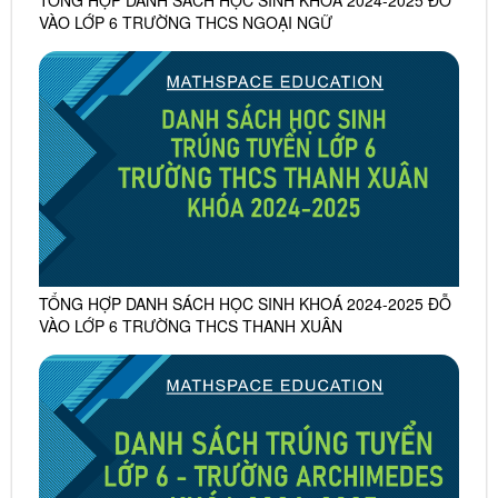
TỔNG HỢP DANH SÁCH HỌC SINH KHOÁ 2024-2025 ĐỖ
VÀO LỚP 6 TRƯỜNG THCS NGOẠI NGỮ
TỔNG HỢP DANH SÁCH HỌC SINH KHOÁ 2024-2025 ĐỖ
VÀO LỚP 6 TRƯỜNG THCS THANH XUÂN