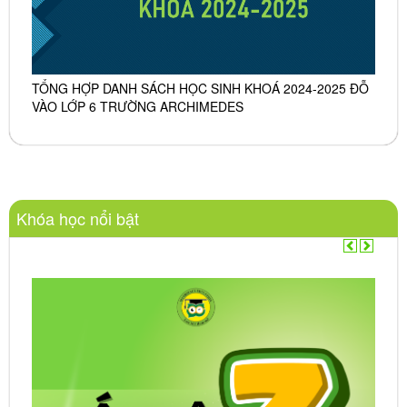
TỔNG HỢP DANH SÁCH HỌC SINH KHOÁ 2024-2025 ĐỖ
VÀO LỚP 6 TRƯỜNG ARCHIMEDES
Khóa học nổi bật
Trước
Sau