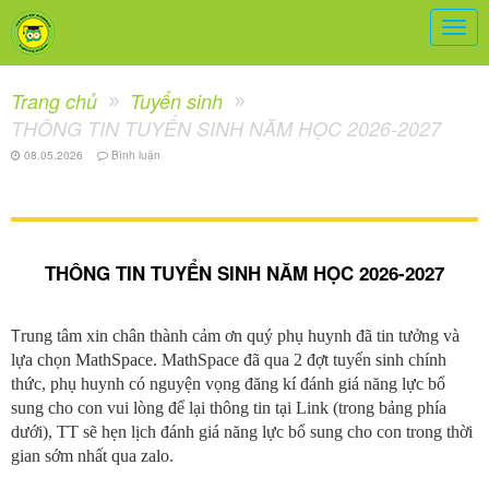
Togg
navig
Trang chủ
Tuyển sinh
THÔNG TIN TUYỂN SINH NĂM HỌC 2026-2027
08.05.2026
Bình luận
THÔNG TIN TUYỂN SINH NĂM HỌC 2026-2027
T
rung tâm xin chân thành cảm ơn quý phụ huynh đã tin tưởng và
lựa chọn MathSpace. MathSpace đã qua 2 đợt tuyển sinh chính
thức, phụ huynh có nguyện vọng đăng kí đánh giá năng lực bổ
sung cho con vui lòng để lại thông tin tại Link (trong bảng phía
dưới), TT sẽ hẹn lịch đánh giá năng lực bổ sung cho con trong thời
gian sớm nhất qua zalo.