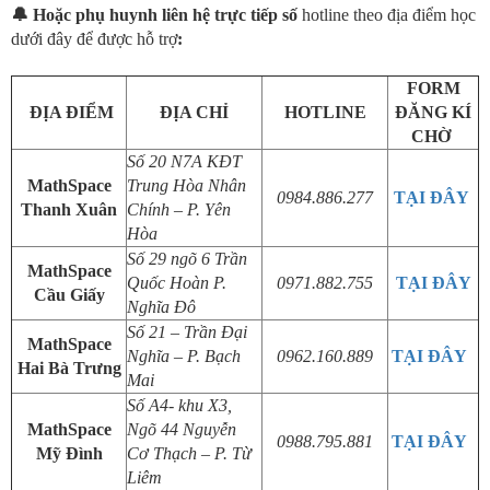
🔔
Hoặc phụ huynh liên hệ trực tiếp số
hotline theo địa điểm học
dưới đây để được hỗ trợ
:
FORM
ĐỊA ĐIỂM
ĐỊA CHỈ
HOTLINE
ĐĂNG KÍ
CHỜ
Số
20
N7
A
KĐT
MathSpace
Trung Hòa Nhân
0984.886.277
TẠI ĐÂY
Thanh Xuân
Chính
– P. Yên
Hòa
Số 29 ngõ 6 Trần
MathSpace
Quốc Hoàn
P.
0971.882.755
TẠI ĐÂY
Cầu Giấy
Nghĩa Đô
Số 21 – Trần Đại
MathSpace
Nghĩa – P. Bạch
0962.160.889
TẠI ĐÂY
Hai Bà Trưng
Mai
Số A4- khu X3,
MathSpace
Ngõ 44 Nguyễn
0988.795.881
TẠI ĐÂY
Mỹ Đình
Cơ Thạch – P. Từ
Liêm