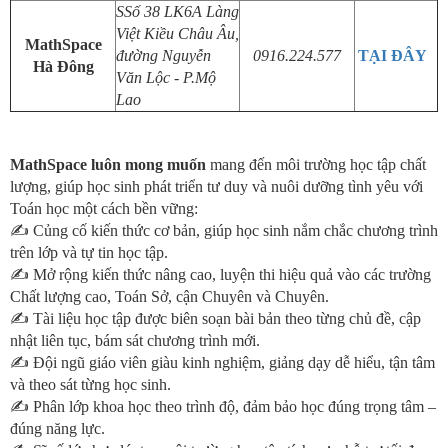
SSố 38 LK6A Làng
Việt Kiều Châu Âu,
MathSpace
đường Nguyễn
0916.224.577
TẠI ĐÂY
Hà Đông
Văn Lộc - P.Mộ
Lao
MathSpace luôn mong muốn
mang đến môi trường học tập chất
lượng, giúp học sinh phát triển tư duy và nuôi dưỡng tình yêu với
Toán học một cách bền vững:
✍ Củng cố kiến thức cơ bản, giúp học sinh nắm chắc chương trình
trên lớp và tự tin học tập.
✍ Mở rộng kiến thức nâng cao, luyện thi hiệu quả vào các trường
Chất lượng cao, Toán Sở, cận Chuyên và Chuyên.
✍ Tài liệu học tập được biên soạn bài bản theo từng chủ đề, cập
nhật liên tục, bám sát chương trình mới.
✍ Đội ngũ giáo viên giàu kinh nghiệm, giảng dạy dễ hiểu, tận tâm
và theo sát từng học sinh.
✍ Phân lớp khoa học theo trình độ, đảm bảo học đúng trọng tâm –
đúng năng lực.