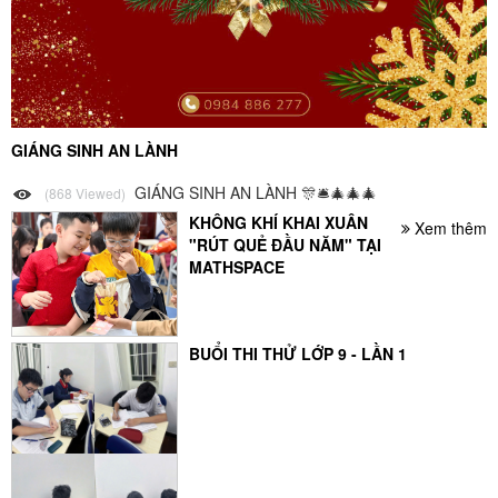
GIÁNG SINH AN LÀNH
GIÁNG SINH AN LÀNH 🎊🛎️🎄🎄🎄
(868 Viewed)
KHÔNG KHÍ KHAI XUÂN
Xem thêm
"RÚT QUẺ ĐẦU NĂM" TẠI
MATHSPACE
BUỔI THI THỬ LỚP 9 - LẦN 1