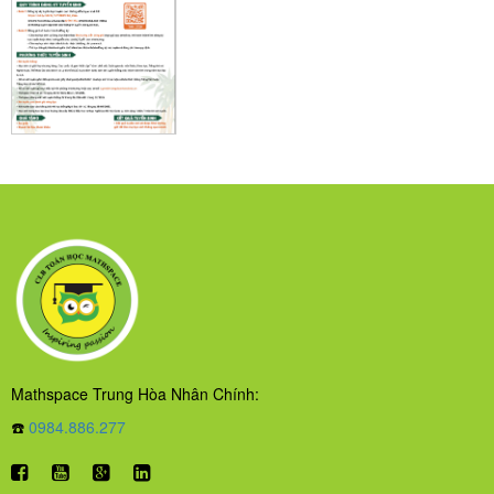
Mathspace Trung Hòa Nhân Chính:
☎️
0984.886.277