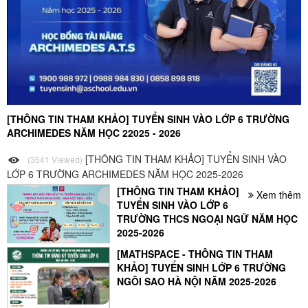
[THÔNG TIN THAM KHẢO] TUYỂN SINH VÀO LỚP 6 TRƯỜNG
ARCHIMEDES NĂM HỌC 22025 - 2026
[THÔNG TIN THAM KHẢO] TUYỂN SINH VÀO
(3541 Viewed)
LỚP 6 TRƯỜNG ARCHIMEDES NĂM HỌC 2025-2026
[THÔNG TIN THAM KHẢO]
Xem thêm
TUYỂN SINH VÀO LỚP 6
TRƯỜNG THCS NGOẠI NGỮ NĂM HỌC
2025-2026
[MATHSPACE - THÔNG TIN THAM
KHẢO] TUYỂN SINH LỚP 6 TRƯỜNG
NGÔI SAO HÀ NỘI NĂM 2025-2026