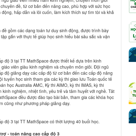
ội ngũ giáo viên nhiều năm kinh nghiệm, chuyên môn giỏi
c chuyên đề, từ cơ bản đến nâng cao, phù hợp với sức học
h động, hấp dẫn và lôi cuốn, làm kích thích sự tìm tòi và khả
đề gồm các dạng toán tư duy sinh động, được trình bày
 tập gắn với thực tế giúp học sinh hiểu bài sâu sắc và vận
p độ 3 tại TT MathSpace được thiết kế dựa trên kinh
giáo viên giàu kinh nghiệm và chuyên môn giỏi. Đội ngũ
p độ giảng dạy các cấp độ từ cơ bản đến các cấp độ nâng
i tuyển học sinh tham gia các kỳ thi giao lưu Toán quốc tế
án học Australia AMC, Kỳ thi AIMO, kỳ thi IMAS, kỳ thi
 kinh nghiệm, nhiệt tình, yêu trẻ và tâm huyết với nghề. Tât
MathSpace đều được đào tạo bài bản, tham gia các khóa học
ạm cũng như phương pháp giảng dạy.
p độ 3 tại TT MathSpace có thời lượng 40 buổi học.
trợ - toán nâng cao cấp độ 3