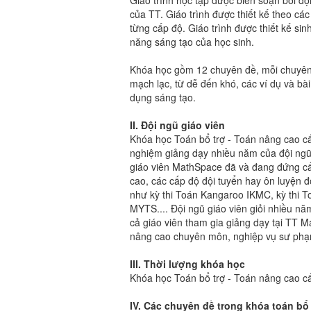
Giáo trình học tập được biên soạn bới đ
của TT. Giáo trình được thiết kế theo cá
từng cấp độ. Giáo trình được thiết kế sin
năng sáng tạo của học sinh.
Khóa học gồm 12 chuyên đề, mỗi chuyên 
mạch lạc, từ dễ đến khó, các ví dụ và bài
dụng sáng tạo.
II. Đội ngũ giáo viên
Khóa học Toán bổ trợ - Toán nâng cao cấ
nghiệm giảng dạy nhiều năm của đội ngũ 
giáo viên MathSpace đã và đang đứng cấ
cao, các cấp độ đội tuyển hay ôn luyện độ
như kỳ thi Toán Kangaroo IKMC, kỳ thi To
MYTS.... Đội ngũ giáo viên giỏi nhiều năm
cả giáo viên tham gia giảng dạy tại TT 
nâng cao chuyên môn, nghiệp vụ sư ph
III. Thời lượng khóa học
Khóa học Toán bổ trợ - Toán nâng cao cấ
IV. Các chuyên đề trong khóa toán bổ 