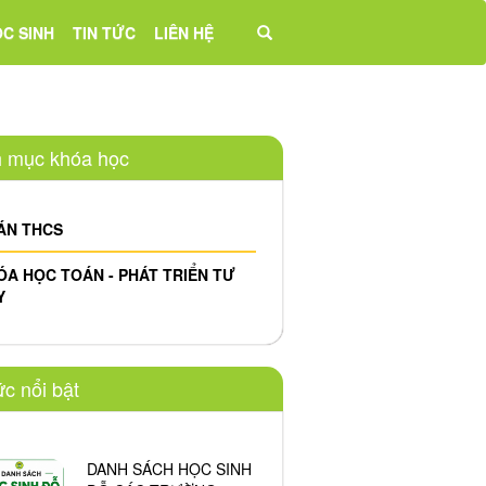
̣C SINH
TIN TỨC
LIÊN HỆ
 mục khóa học
ÁN THCS
ÓA HỌC TOÁN - PHÁT TRIỂN TƯ
Y
ức nổi bật
DANH SÁCH HỌC SINH