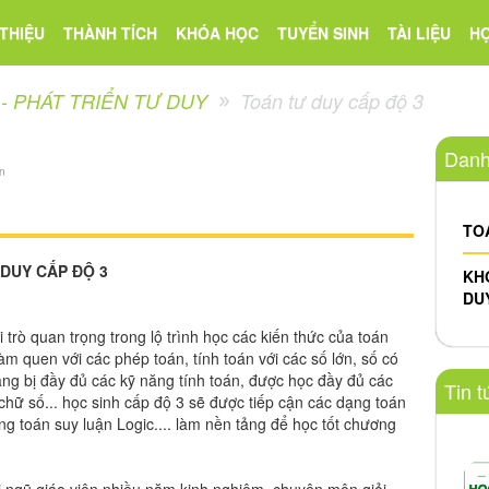
 THIỆU
THÀNH TÍCH
KHÓA HỌC
TUYỂN SINH
TÀI LIỆU
HO
- PHÁT TRIỂN TƯ DUY
Toán tư duy cấp độ 3
Danh
n
TO
DUY CẤP ĐỘ 3
KH
DU
trò quan trọng trong lộ trình học các kiến thức của toán
àm quen với các phép toán, tính toán với các số lớn, số có
rang bị đầy đủ các kỹ năng tính toán, được học đầy đủ các
Tin t
chữ số... học sinh cấp độ 3 sẽ được tiếp cận các dạng toán
ạng toán suy luận Logic.... làm nền tảng để học tốt chương