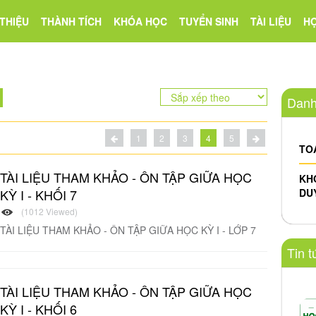
 THIỆU
THÀNH TÍCH
KHÓA HỌC
TUYỂN SINH
TÀI LIỆU
HO
Danh
1
2
3
4
5
TO
TÀI LIỆU THAM KHẢO - ÔN TẬP GIỮA HỌC
KH
KỲ I - KHỐI 7
DU
(1012 Viewed)
TÀI LIỆU THAM KHẢO - ÔN TẬP GIỮA HỌC KỲ I - LỚP 7
Tin t
TÀI LIỆU THAM KHẢO - ÔN TẬP GIỮA HỌC
KỲ I - KHỐI 6