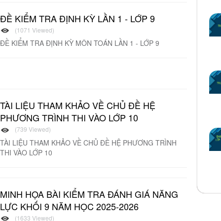
ĐỀ KIỂM TRA ĐỊNH KỲ LẦN 1 - LỚP 9
(1071 Viewed)
ĐỀ KIỂM TRA ĐỊNH KỲ MÔN TOÁN LẦN 1 - LỚP 9
TÀI LIỆU THAM KHẢO VỀ CHỦ ĐỀ HỆ
PHƯƠNG TRÌNH THI VÀO LỚP 10
(739 Viewed)
TÀI LIỆU THAM KHẢO VỀ CHỦ ĐỀ HỆ PHƯƠNG TRÌNH
THI VÀO LỚP 10
MINH HỌA BÀI KIỂM TRA ĐÁNH GIÁ NĂNG
LỰC KHỐI 9 NĂM HỌC 2025-2026
(1633 Viewed)