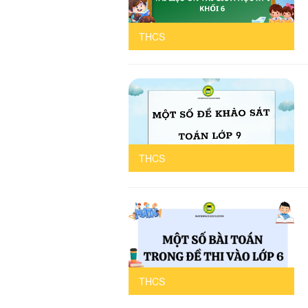
THCS
THCS
THCS