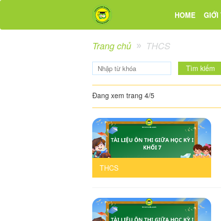
HOME
GIỚI
Trang chủ
THCS
Tìm kiếm
Đang xem trang 4/5
THCS