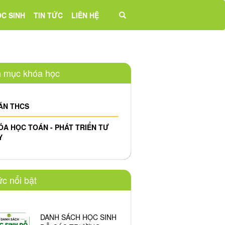
̣C SINH
TIN TỨC
LIÊN HỆ
 mục khóa học
ÁN THCS
ÓA HỌC TOÁN - PHÁT TRIỂN TƯ
Y
ức nổi bật
DANH SÁCH HỌC SINH