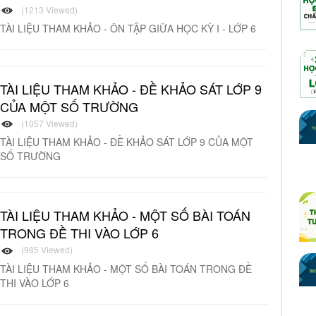
(1213 Viewed)
TÀI LIỆU THAM KHẢO - ÔN TẬP GIỮA HỌC KỲ I - LỚP 6
TÀI LIỆU THAM KHẢO - ĐỀ KHẢO SÁT LỚP 9
CỦA MỘT SỐ TRƯỜNG
(1057 Viewed)
TÀI LIỆU THAM KHẢO - ĐỀ KHẢO SÁT LỚP 9 CỦA MỘT
SỐ TRƯỜNG
TÀI LIỆU THAM KHẢO - MỘT SỐ BÀI TOÁN
TRONG ĐỀ THI VÀO LỚP 6
(985 Viewed)
TÀI LIỆU THAM KHẢO - MỘT SỐ BÀI TOÁN TRONG ĐỀ
THI VÀO LỚP 6