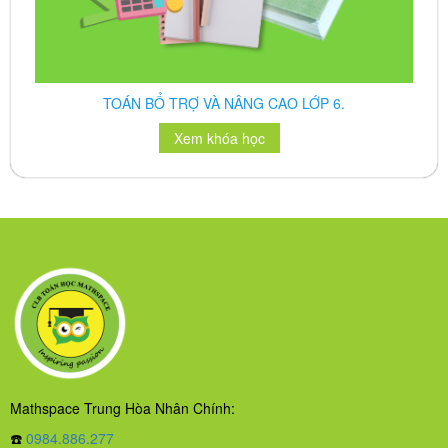
TOÁN TƯ DUY CẤP ĐỘ 3
Xem khóa học
Mathspace Trung Hòa Nhân Chính:
☎️
0984.886.277