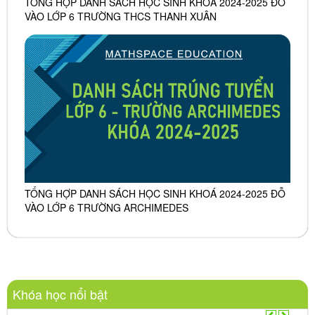
TỔNG HỢP DANH SÁCH HỌC SINH KHOÁ 2024-2025 ĐỖ
VÀO LỚP 6 TRƯỜNG THCS THANH XUÂN
TỔNG HỢP DANH SÁCH HỌC SINH KHOÁ 2024-2025 ĐỖ
VÀO LỚP 6 TRƯỜNG ARCHIMEDES
Khóa học nổi bật
Trước
Sau