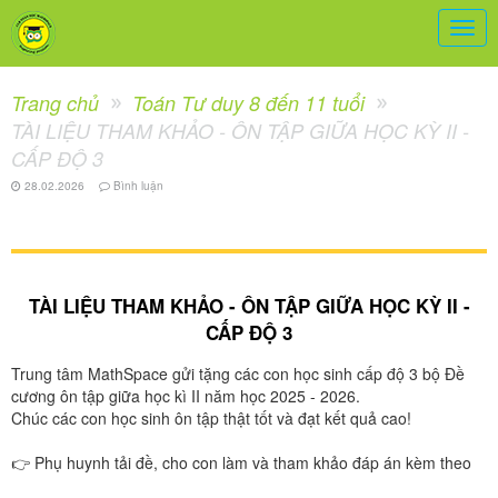
Togg
navig
Trang chủ
Toán Tư duy 8 đến 11 tuổi
TÀI LIỆU THAM KHẢO - ÔN TẬP GIỮA HỌC KỲ II -
CẤP ĐỘ 3
28.02.2026
Bình luận
TÀI LIỆU THAM KHẢO - ÔN TẬP GIỮA HỌC KỲ II -
CẤP ĐỘ 3
Trung tâm MathSpace gửi tặng các con học sinh cấp độ 3 bộ Đề
cương ôn tập giữa học kì II năm học 2025 - 2026.
Chúc các con học sinh ôn tập thật tốt và đạt kết quả cao!
👉 Phụ huynh tải đề, cho con làm và tham khảo đáp án kèm theo