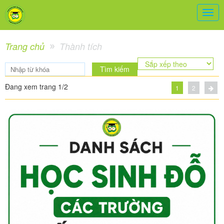
Togg
navig
Trang chủ
Thành tích
Tìm kiếm
Đang xem trang 1/2
1
2