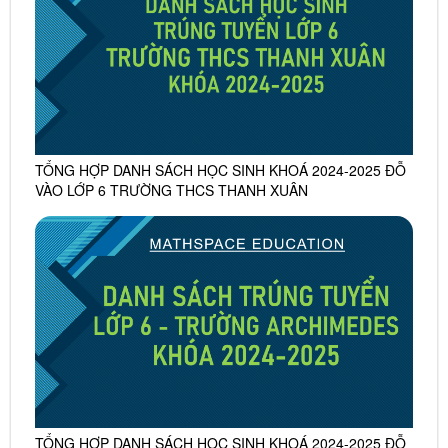
TỔNG HỢP DANH SÁCH HỌC SINH KHOÁ 2024-2025 ĐỖ
VÀO LỚP 6 TRƯỜNG THCS THANH XUÂN
TỔNG HỢP DANH SÁCH HỌC SINH KHOÁ 2024-2025 ĐỖ